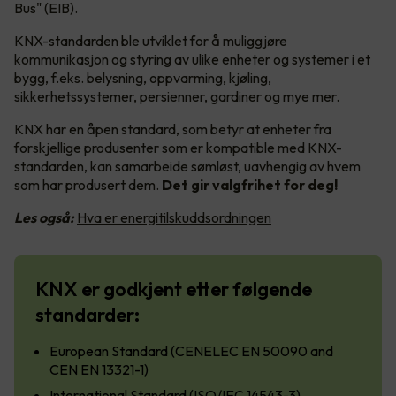
Bus" (EIB).
KNX-standarden ble utviklet for å muliggjøre
kommunikasjon og styring av ulike enheter og systemer i et
bygg, f.eks. belysning, oppvarming, kjøling,
sikkerhetssystemer, persienner, gardiner og mye mer.
KNX har en åpen standard, som betyr at enheter fra
forskjellige produsenter som er kompatible med KNX-
standarden, kan samarbeide sømløst, uavhengig av hvem
som har produsert dem.
Det gir valgfrihet for deg!
Les også:
Hva er energitilskuddsordningen
KNX er godkjent etter følgende
standarder:
European Standard (CENELEC EN 50090 and
CEN EN 13321-1)
International Standard (ISO/IEC 14543-3)