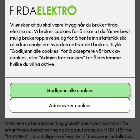
KNX Association både utvikler og eier teknologien. KNX
kan brukes i både næringsbygg, borettslag og bolig.
Hva er egentlig KNX?
KNX er en standardisert og globalt anerkjent protokoll for
smarthusautomatisering og byggautomasjon. KNX står for
"KONNEX", som tidligere refererte til "European Installation