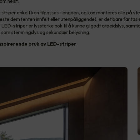
om helst.
triper enkelt kan tilpasses i lengden, og kan monteres alle på st
 feste dem (enten innfelt eller utenpåliggende), er det bare fantas
 LED-striper er lyssterke nok til å kunne gi godt arbeidslys, samti
t som stemningslys og sekundær belysning.
nspirerende bruk av LED-striper