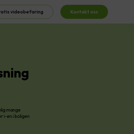
ratis videobefaring
Kontakt oss
sning
olig mange
r i-en i boligen