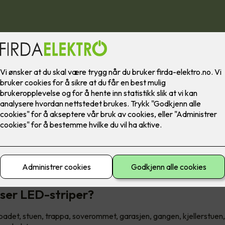
ige muligheter med LED-stripe
 av LED har revolusjonert belysningsbransjen. Lang levetid, lavt 
ling, gjør LED-lyskilder svært allsidige. Det gjelder kanskje mest 
D-striper.
ser LED-striper?
badet, stuen, trappa, soverommet, garasjen, gangen, kjellerstuen, 