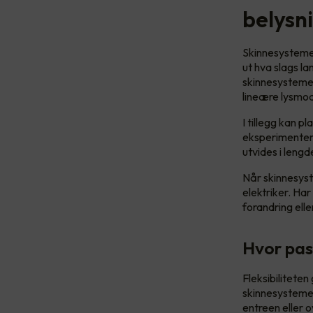
belysn
Skinnesystemet
ut hva slags l
skinnesystemen
lineære lysmod
I tillegg kan p
eksperimentere
utvides i lengd
Når skinnesyst
elektriker. Har
forandring elle
Hvor pas
Fleksibilitete
skinnesystemer
entreen eller o