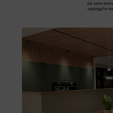
blir selve ski
opplegg for be