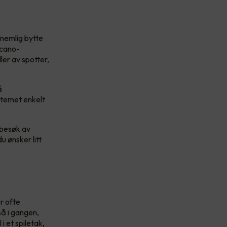
 nemlig bytte
rcano-
er av spotter,
å
stemet enkelt
 besøk av
u ønsker litt
r ofte
så i gangen,
i et spiletak,