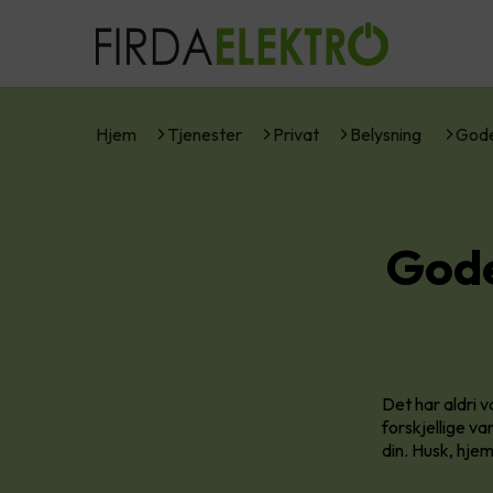
Hjem
Tjenester
Privat
Belysning
Gode
Gode
Det har aldri
forskjellige va
din. Husk, hjem