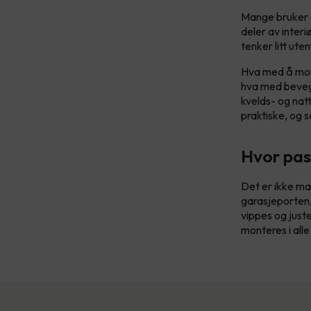
Mange bruker d
deler av inter
tenker litt ute
Hva med å mont
hva med bevege
kvelds- og nat
praktiske, og 
Hvor pas
Det er ikke man
garasjeporten,
vippes og just
monteres i alle