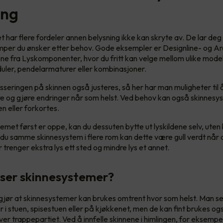
ing
 har flere fordeler annen belysning ikke kan skryte av. De lar deg
amper du ønsker etter behov. Gode eksempler er Designline- og A
e fra Lyskomponenter, hvor du fritt kan velge mellom ulike modell
uler, pendelarmaturer eller kombinasjoner.
lasseringen på skinnen også justeres, så her har man muligheter til 
 og gjøre endringer når som helst. Ved behov kan også skinnesy
en eller forkortes.
emet først er oppe, kan du dessuten bytte ut lyskildene selv, uten
 du samme skinnesystem i flere rom kan dette være gull verdt når d
r trenger ekstra lys ett sted og mindre lys et annet.
ser skinnesystemer?
n gjør at skinnesystemer kan brukes omtrent hvor som helst. Man se
 i stuen, spisestuen eller på kjøkkenet, men de kan fint brukes og
ver trappepartiet. Ved å innfelle skinnene i himlingen, for eksempel 