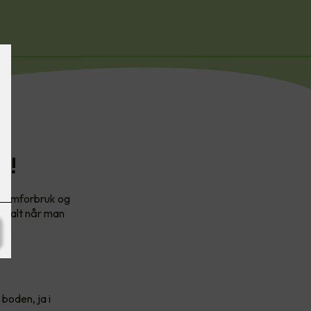
r!
strømforbruk og
av alt når man
boden, ja i