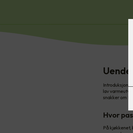
Uendel
Introduksjonen
lav varmeutvik
snakker om LE
Hvor pas
På kjøkkenet, 