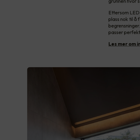
grunnen hvor s
Ettersom LED-s
plass nok til å
begrensninger.
passer perfek
Les mer om i