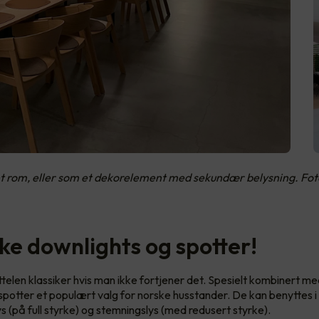
et rom, eller som et dekorelement med sekundær belysning. Fo
ske downlights og spotter!
ittelen klassiker hvis man ikke fortjener det. Spesielt kombinert m
spotter et populært valg for norske husstander. De kan benyttes i a
s (på full styrke) og stemningslys (med redusert styrke).