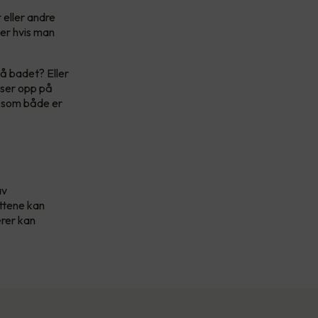
 eller andre
der hvis man
å badet? Eller
yser opp på
r som både er
av
ottene kan
ærer kan