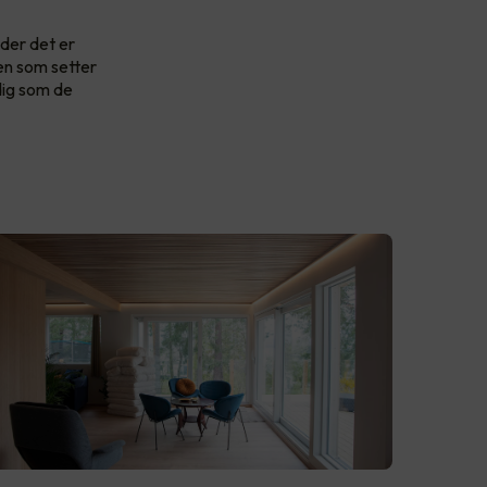
eder det er
ien som setter
dig som de