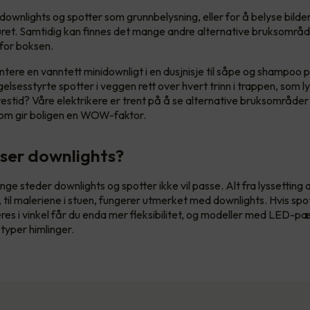
ownlights og spotter som grunnbelysning, eller for å belyse bilder
iøret. Samtidig kan finnes det mange andre alternative bruksområ
nfor boksen.
ere en vanntett minidownligt i en dusjnisje til såpe og shampoo p
lsesstyrte spotter i veggen rett over hvert trinn i trappen, som l
testid? Våre elektrikere er trent på å se alternative bruksområde
som gir boligen en WOW-faktor.
ser downlights?
ge steder downlights og spotter ikke vil passe. Alt fra lyssetting 
 til maleriene i stuen, fungerer utmerket med downlights. Hvis sp
eres i vinkel får du enda mer fleksibilitet, og modeller med LED-p
 typer himlinger.