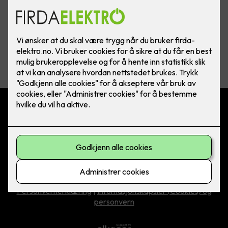
Vis flere
filtre
Kontakt oss
57 86 87 70
post@firda-elektro.no
Nordstrandsvegen 17, 6863 Sandane
Personvernerklæring
|
Infomasjonskapsler (Cookies) og
personvern